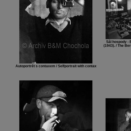
Sál hospody - 
(1943). / The Be
Autoportrét s contaxem / Selfportrait with contax