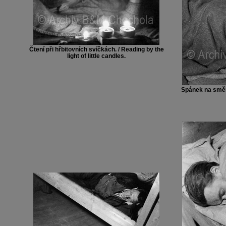
Čtení při hřbitovních svíčkách. / Reading by the
light of little candles.
Spánek na směny