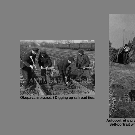
Okopávání pražců. / Digging up railroad ties.
Autoportrét s pr
Self-portrait w