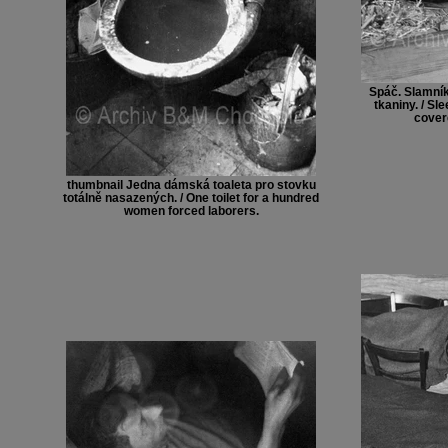
Spáč. Slamník
tkaniny. / S
cover
thumbnail Jedna dámská toaleta pro stovku
totálně nasazených. / One toilet for a hundred
women forced laborers.