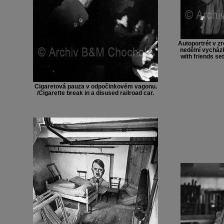
Autoportrét v zr
nedělní vycházku
with friends se
Cigaretová pauza v odpočinkovém vagonu.
/Cigarette break in a disused railroad car.