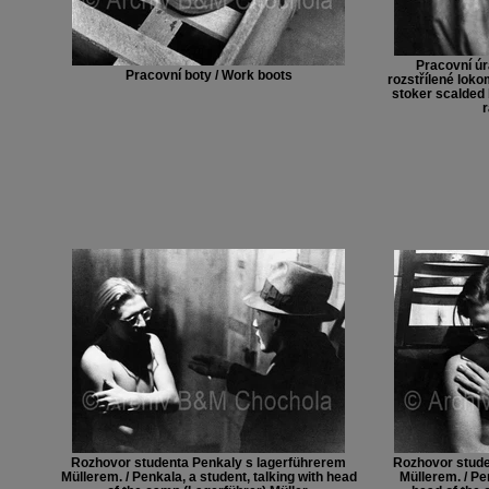
Pracovní úr
Pracovní boty / Work boots
rozstřílené lokom
stoker scalded 
r
Rozhovor studenta Penkaly s lagerführerem
Rozhovor stude
Müllerem. / Penkala, a student, talking with head
Müllerem. / Pen