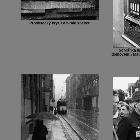
Protiletecký kryt. / Air-raid shelter.
Schránka na
domovem. / Mail