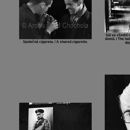
Sál ve všední 
domů. / The hal
Společná cigareta. / A shared cigarette.
day