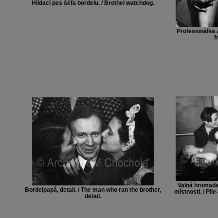
Hlídací pes šéfa bordelu. / Brothel watchdog.
Profesionálka z
f
Valná hromada
Bordelpapá, detail. / The man who ran the brother,
místnosti. / Pil
detail.