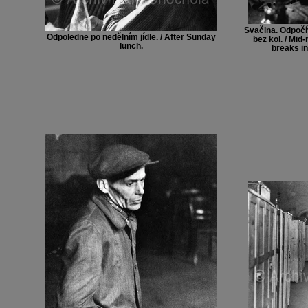
Svačina. Odpoč
Odpoledne po nedělním jídle. / After Sunday
bez kol. / Mi
lunch.
breaks in