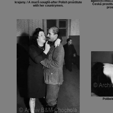
krajany. / A much sought-after Polish prostitute
Česká prostitu
with her countrymen.
pros
Polibek,