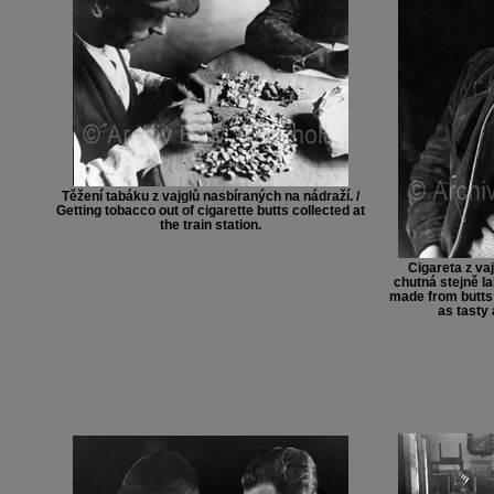
Těžení tabáku z vajglů nasbíraných na nádraží. /
Getting tobacco out of cigarette butts collected at
the train station.
Cigareta z va
chutná stejně la
made from butts c
as tasty 