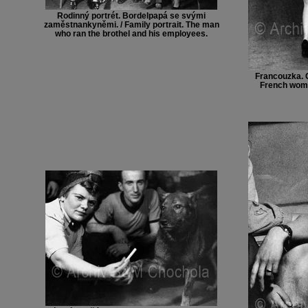
Rodinný portrét. Bordelpapá se svými
zaměstnankyněmi. / Family portrait. The man
who ran the brothel and his employees.
Francouzka. 
French woma