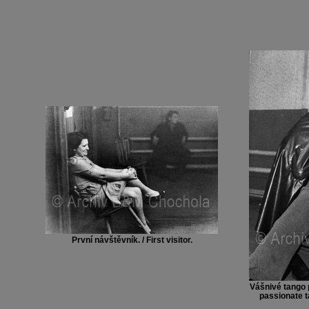
První návštěvník. / First visitor.
Vášnivé tango p
passionate t