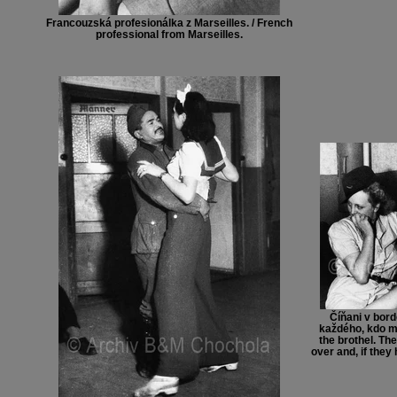
Francouzská profesionálka z Marseilles. / French
professional from Marseilles.
Číňani v bord
každého, kdo mě
the brothel. Th
over and, if they