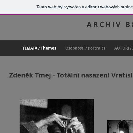
Tento web byl vytvořen v editoru webových strán
ARCHIV 
TÉMATA / Themes
Osobnosti / Portraits
AUTOŘI /
Zdeněk Tmej - Totální nasazení Vrati