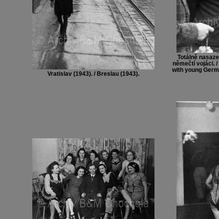
Totálně nasaze
němečtí vojáci. 
with young Germa
Vratislav (1943). / Breslau (1943).