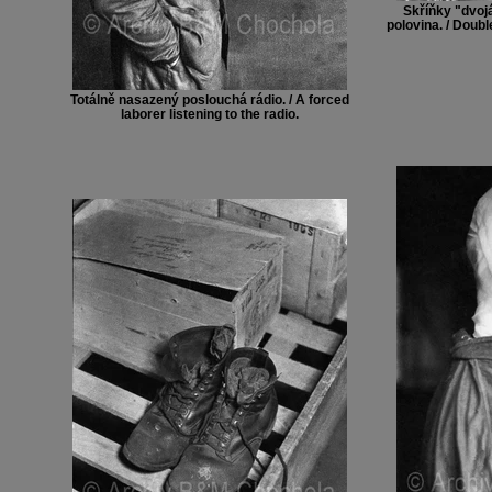
Skříňky "dvoj
polovina. / Doub
Totálně nasazený poslouchá rádio. / A forced
laborer listening to the radio.